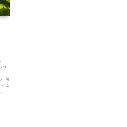
。 一
らいも
ら、毎
 そこ
]