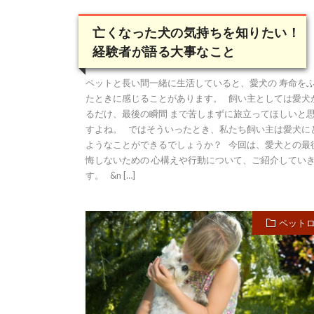
亡くなった犬の気持ちを知りたい！
経験者が語る大事なこと
ペットと長い間一緒に生活していると、愛犬の 寿命を
たときに感じることがあります。 飼い主としては愛犬
るだけ、最後の瞬間 まで苦しまずに旅立ってほしいと
すよね。 ではそういったとき、私たち飼い主は愛犬に
ようなことができるでしょうか？ 今回は、愛犬との最
悔しないための 心構えや行動について、ご紹介してい
す。 &n […]
ペット