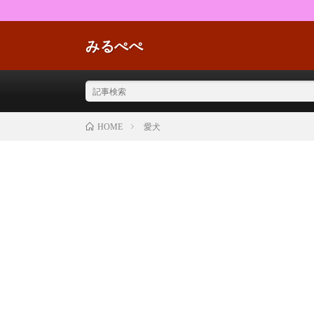
みるぺぺ
愛犬
HOME