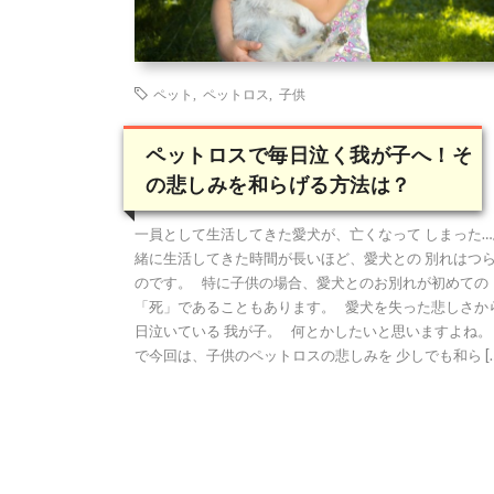
ペット
,
ペットロス
,
子供
ペットロスで毎日泣く我が子へ！そ
の悲しみを和らげる方法は？
一員として生活してきた愛犬が、亡くなって しまった…
緒に生活してきた時間が長いほど、愛犬との 別れはつ
のです。 特に子供の場合、愛犬とのお別れが初めての
「死」であることもあります。 愛犬を失った悲しさか
日泣いている 我が子。 何とかしたいと思いますよね。
で今回は、子供のペットロスの悲しみを 少しでも和ら […