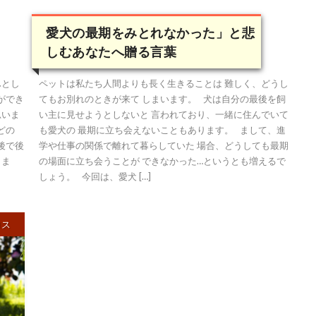
愛犬の最期をみとれなかった」と悲
しむあなたへ贈る言葉
ふとし
ペットは私たち人間よりも長く生きることは 難しく、どうし
ができ
てもお別れのときが来て しまいます。 犬は自分の最後を飼
思いま
い主に見せようとしないと 言われており、一緒に住んでいて
どの
も愛犬の 最期に立ち会えないこともあります。 まして、進
後で後
学や仕事の関係で離れて暮らしていた 場合、どうしても最期
きま
の場面に立ち会うことが できなかった…というとも増えるで
しょう。 今回は、愛犬 […]
ロス