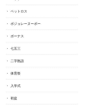
ペットロス
ボジョレーヌーボー
ボーナス
七五三
二字熟語
体育祭
入学式
初盆