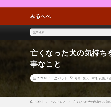
みるぺぺ
亡くなった犬の気持ち
事なこと
2021.03.01
ペット
寿命
,
愛犬
,
時間
,
死期
,
行
ペットロス
亡くなった犬の気持ちを知
HOME