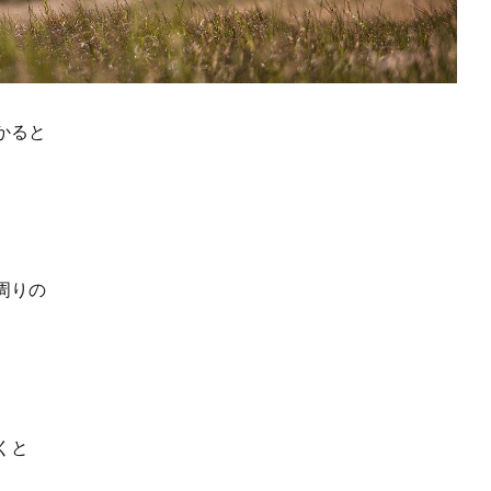
かると
周りの
くと