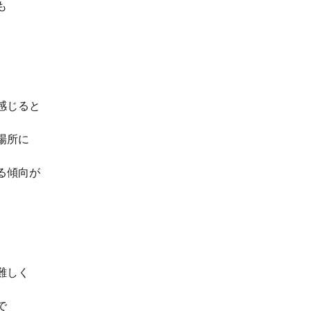
も
感じると
場所に
る傾向が
難しく
で