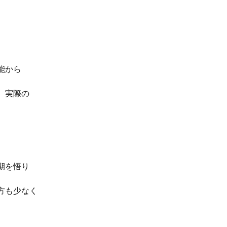
能から
、実際の
。
期を悟り
方も少なく