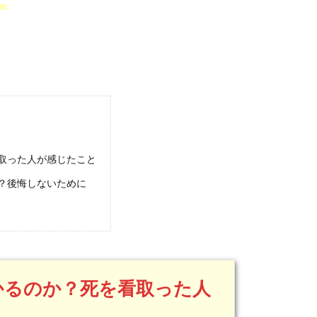
。
取った人が感じたこと
？後悔しないために
かるのか？死を看取った人