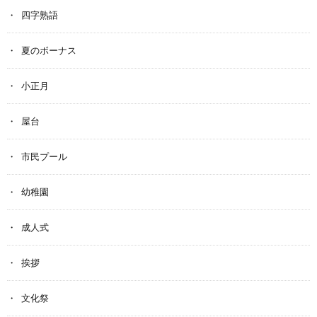
四字熟語
夏のボーナス
小正月
屋台
市民プール
幼稚園
成人式
挨拶
文化祭