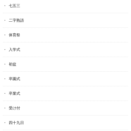
七五三
二字熟語
体育祭
入学式
初盆
卒園式
卒業式
受け付
四十九日