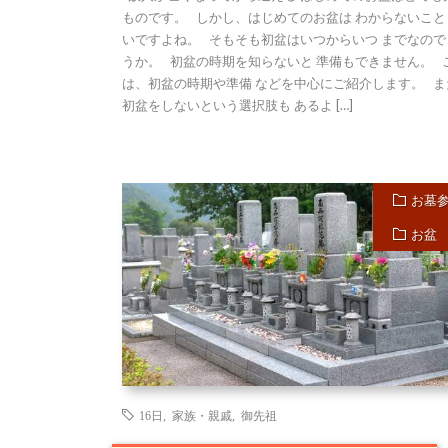
ものです。 しかし、はじめてのお盆は わからないこと
いですよね。 そもそも初盆はいつからいつ までなので
うか。 初盆の時期を知らないと 準備もできません。 
は、初盆の時期や準備 などを中心にご紹介します。 ま
初盆をしないという選択肢も あるよ […]
お墓
お盆
16日
,
家族・親戚
,
御先祖