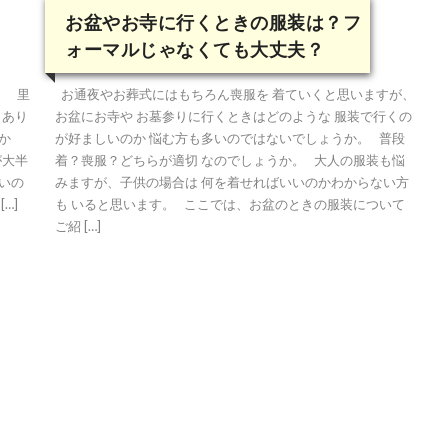
お盆やお寺に行くときの服装は？フ
ォーマルじゃなくても大丈夫？
。 里
お通夜やお葬式にはもちろん喪服を 着ていくと思いますが、
くあり
お盆にお寺や お墓参りに行くときはどのような 服装で行くの
か
が好ましいのか 悩む方も多いのではないでしょうか。 普段
が大半
着？喪服？どちらが適切 なのでしょうか。 大人の服装も悩
いの
みますが、子供の場合は 何を着せればいいのかわからない方
…]
も いると思います。 ここでは、お盆のときの服装について
ご紹 […]