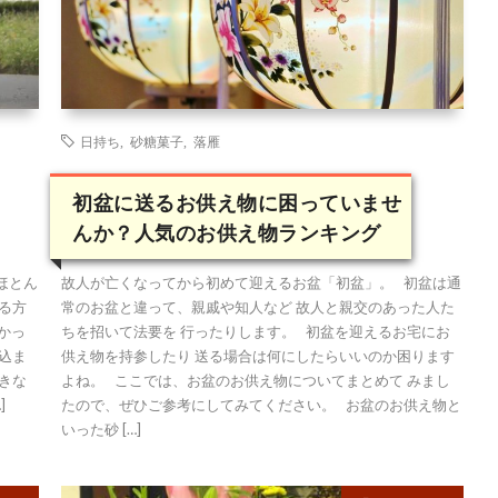
日持ち
,
砂糖菓子
,
落雁
初盆に送るお供え物に困っていませ
んか？人気のお供え物ランキング
ほとん
故人が亡くなってから初めて迎えるお盆「初盆」。 初盆は通
る方
常のお盆と違って、親戚や知人など 故人と親交のあった人た
かっ
ちを招いて法要を 行ったりします。 初盆を迎えるお宅にお
込ま
供え物を持参したり 送る場合は何にしたらいいのか困ります
きな
よね。 ここでは、お盆のお供え物についてまとめて みまし
]
たので、ぜひご参考にしてみてください。 お盆のお供え物と
いった砂 […]