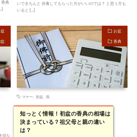
 香典
いできちんと 供養してもらった方がいいのでは？ と思う方も
]
いると […]
お盆
お盆
初盆
香典
マナー
,
初盆
,
孫
知っとく情報！初盆の香典の相場は
決まっている？祖父母と親の違い
は？
大切な