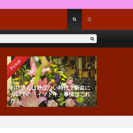
Pickup
お坊さんは呼ばない時代？新盆に
ついての「イマドキ」事情はこれ
だ！