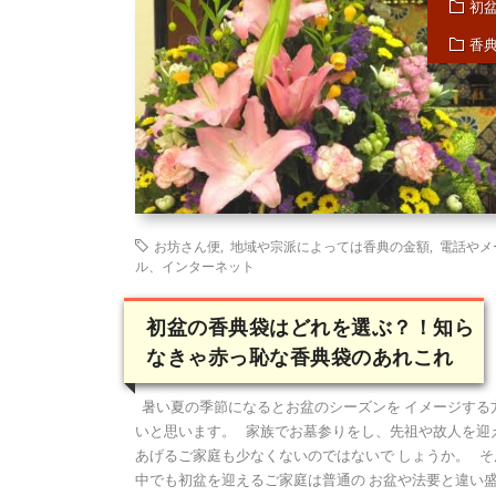
初
香
お坊さん便
,
地域や宗派によっては香典の金額
,
電話やメ
ル、インターネット
初盆の香典袋はどれを選ぶ？！知ら
なきゃ赤っ恥な香典袋のあれこれ
暑い夏の季節になるとお盆のシーズンを イメージする
いと思います。 家族でお墓参りをし、先祖や故人を迎
あげるご家庭も少なくないのではないで しょうか。 そ
中でも初盆を迎えるご家庭は普通の お盆や法要と違い