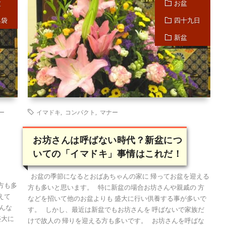
盆
お盆
典袋
四十九日
新盆
ー
イマドキ
,
コンパクト
,
マナー
お坊さんは呼ばない時代？新盆につ
いての「イマドキ」事情はこれだ！
お盆の季節になるとおばあちゃんの家に 帰ってお盆を迎える
方も多
方も多いと思います。 特に新盆の場合お坊さんや親戚の 方
えて
などを招いて他のお盆よりも 盛大に行い供養する事が多いで
んな
す。 しかし、最近は新盆でもお坊さんを 呼ばないで家族だ
盛大に
けで故人の 帰りを迎える方も多いです。 お坊さんを呼ばな