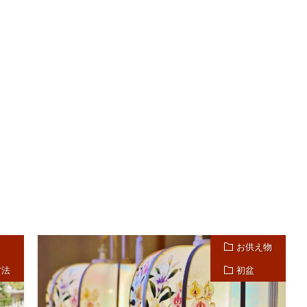
お供え物
方法
初盆