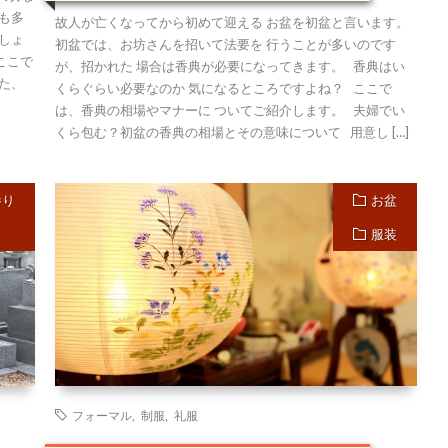
も多
故人が亡くなってから初めて迎える お盆を初盆と言います。
しょ
初盆では、お坊さんを招いて法要を 行うことが多いのです
ここで
が、招かれた 場合は香典が必要になってきます。 香典はい
た、
くらぐらい必要なのか 気になるところですよね？ ここで
は、香典の相場やマナーに ついてご紹介します。 夫婦でい
くら包む？初盆の香典の相場とその意味について 用意し […]
参り
お盆
服装
フォーマル
,
制服
,
礼服