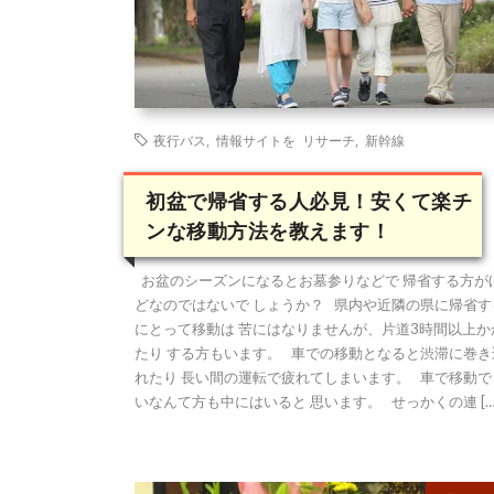
夜行バス
,
情報サイトを リサーチ
,
新幹線
初盆で帰省する人必見！安くて楽チ
ンな移動方法を教えます！
お盆のシーズンになるとお墓参りなどで 帰省する方が
どなのではないで しょうか？ 県内や近隣の県に帰省す
にとって移動は 苦にはなりませんが、片道3時間以上か
たり する方もいます。 車での移動となると渋滞に巻き
れたり 長い間の運転で疲れてしまいます。 車で移動で
いなんて方も中にはいると 思います。 せっかくの連 […